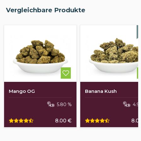
Vergleichbare Produkte
Mango OG
Banana Kush
5.80 %
4.9
8.00 €
8.0