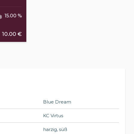
15.00 %
10.00 €
Blue Dream
KC Virtus
harzig, süß