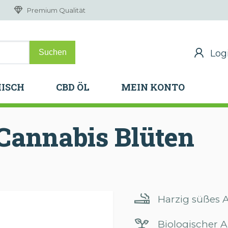
Premium Qualität
Log
Log
H
ISCH
CBD ÖL
MEIN KONTO
H
ISCH
CBD ÖL
MEIN KONTO
Cannabis
Blüten
Harzig süßes
Biologischer A