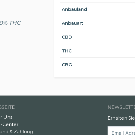
Anbauland
.20% THC
Anbauart
CBD
THC
CBG
SEITE
NEWSLETT
r Uns
Erhalten Si
e-Center
sand & Zahlung