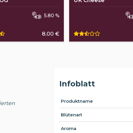
 OG
UK Cheese
5.80 %
8.00 €
Infoblatt
Produktname
ierten
Blütenart
Aroma