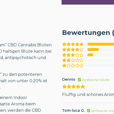
Bewertungen (
eam“ CBD Cannabis Blüten
 haltigen Blüte kann bei
d, antipsychotisch und
m“ zu den potenteren
Dennis
Verifizierter Käufer
alt von unter 0.20% ist
.
Fluffig und schönes Aro
n einem Indoor
 satte Aroma beim
nen, werden die CBD
Tom-luca G.
Verifizierter Kä