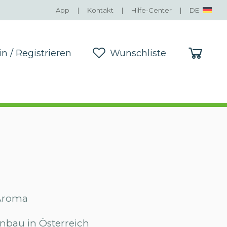
App
|
Kontakt
|
Hilfe-Center
|
DE
in / Registrieren
Wunschliste
in / Registrieren
Wunschliste
 Aroma
nbau in Österreich